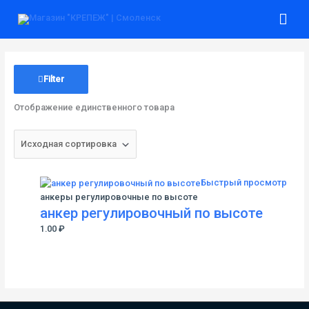
Перейти
Гла
к
содержимому
ме
Filter
Отображение единственного товара
Быстрый просмотр
анкеры регулировочные по высоте
анкер регулировочный по высоте
1.00
₽