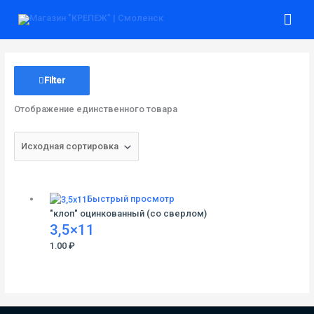
Перейти
Гла
к
содержимому
ме
Filter
Отображение единственного товара
Быстрый просмотр
"клоп" оцинкованный (со сверлом)
3,5×11
1.00
₽