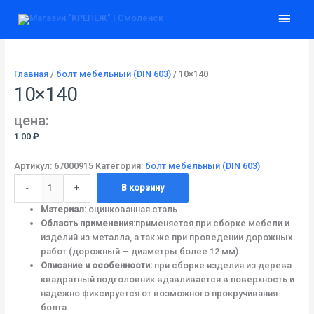
Перейти
Количество
Глав
к
товара
содержимому
10x140
мен
Главная
/
болт мебельный (DIN 603)
/ 10×140
10×140
цена:
1.00
₽
Артикул:
67000915
Категория:
болт мебельный (DIN 603)
-
+
В корзину
Материал:
оцинкованная сталь
Область применения:
применяется при сборке мебели и
изделий из металла, а так же при проведении дорожных
работ (дорожный — диаметры более 12 мм).
Описание и особенности:
при сборке изделия из дерева
квадратный подголовник вдавливается в поверхность и
надежно фиксируется от возможного прокручивания
болта.