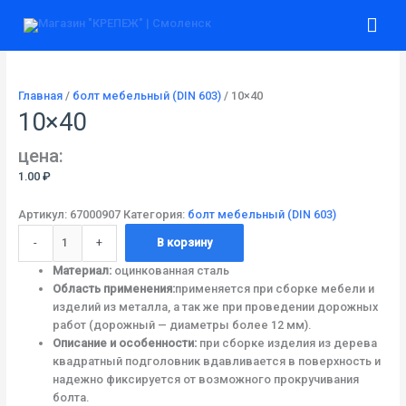
Перейти
Количество
Гла
к
товара
содержимому
10x40
ме
Главная
/
болт мебельный (DIN 603)
/ 10×40
10×40
цена:
1.00
₽
Артикул:
67000907
Категория:
болт мебельный (DIN 603)
-
+
В корзину
Материал:
оцинкованная сталь
Область применения:
применяется при сборке мебели и
изделий из металла, а так же при проведении дорожных
работ (дорожный — диаметры более 12 мм).
Описание и особенности:
при сборке изделия из дерева
квадратный подголовник вдавливается в поверхность и
надежно фиксируется от возможного прокручивания
болта.