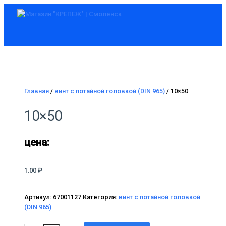
Главное
Перейти
меню
к
содержимому
Главная
/
винт с потайной головкой (DIN 965)
/ 10×50
10×50
цена:
1.00
₽
Артикул:
67001127
Категория:
винт с потайной головкой
(DIN 965)