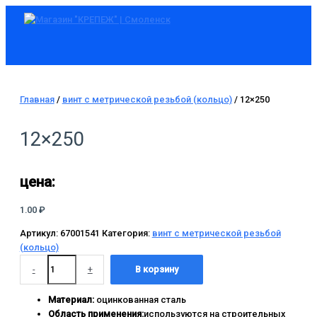
Главное
Перейти
Количество
меню
к
товара
содержимому
12x250
Главная
/
винт c метрической резьбой (кольцо)
/ 12×250
12×250
цена:
1.00
₽
Артикул:
67001541
Категория:
винт c метрической резьбой
(кольцо)
-
+
В корзину
Материал:
оцинкованная сталь
Область применения:
используются на строительных