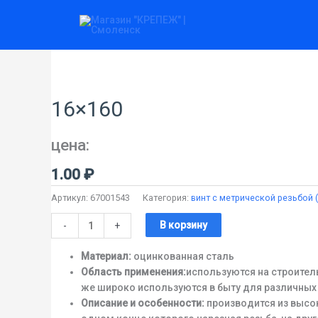
Перейти
к
содержимому
Количество
товара
16x160
16×160
цена:
1.00
₽
Артикул:
67001543
Категория:
винт c метрической резьбой 
В корзину
-
+
Материал:
оцинкованная сталь
Область применения:
используются на строител
же широко используются в быту для различных
Описание и особенности:
производится из высок