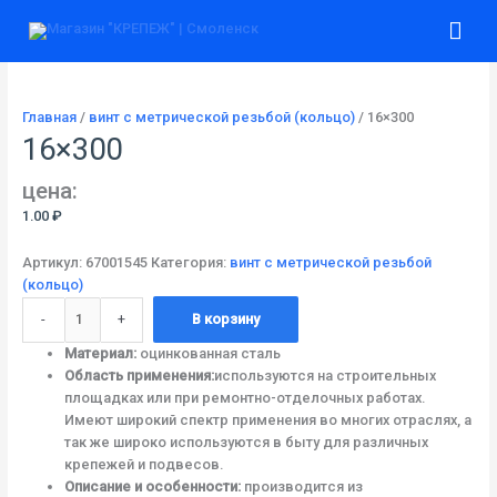
Перейти
Количество
Гла
к
товара
содержимому
16x300
ме
Главная
/
винт c метрической резьбой (кольцо)
/ 16×300
16×300
цена:
1.00
₽
Артикул:
67001545
Категория:
винт c метрической резьбой
(кольцо)
-
+
В корзину
Материал:
оцинкованная сталь
Область применения:
используются на строительных
площадках или при ремонтно-отделочных работах.
Имеют широкий спектр применения во многих отраслях, а
так же широко используются в быту для различных
крепежей и подвесов.
Описание и особенности:
производится из