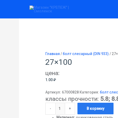
Перейти
Количество
к
товара
содержимому
27x100
Главная
/
болт слесарный (DIN 933)
/ 27
27×100
цена:
1.00
₽
Артикул:
67000828
Категория:
болт слес
классы прочности:
5.8; 8.
-
+
В корзину
Материал:
оцинкованная сталь