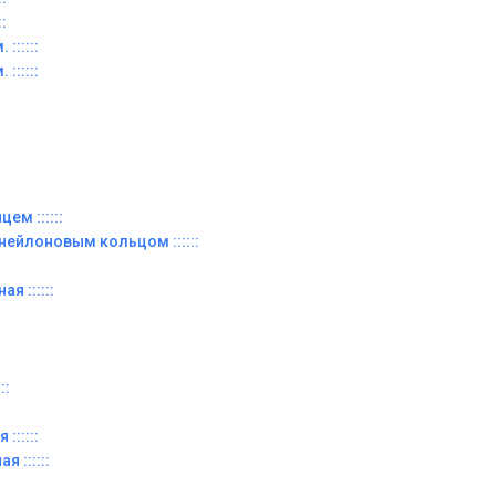
:
::::::
::::::
ем ::::::
 нейлоновым кольцом ::::::
я ::::::
::
::::::
я ::::::