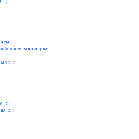
::::::
ем ::::::
 нейлоновым кольцом ::::::
я ::::::
::
::::::
я ::::::