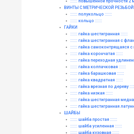
:::::: повышенной прочности 2 м. 
ВИНТЫ C МЕТРИЧЕСКОЙ РЕЗЬБОЙ
:::::: полукольцо ::::::
:::::: кольцо ::::::
ГАЙКИ
:::::: гайка шестигранная ::::::
:::::: гайка шестигранная с фланц
:::::: гайка самоконтрящаяся с
:::::: гайка корончатая ::::::
:::::: гайка переходная удлиненна
:::::: гайка колпачковая ::::::
:::::: гайка барашковая ::::::
:::::: гайка квадратная ::::::
:::::: гайка врезная по дереву ::::
:::::: гайка низкая ::::::
:::::: гайка шестигранная медная 
:::::: гайка шестигранная латунна
ШАЙБЫ
:::::: шайба простая ::::::
:::::: шайба усиленная ::::::
:::::: шайба кузовная ::::::