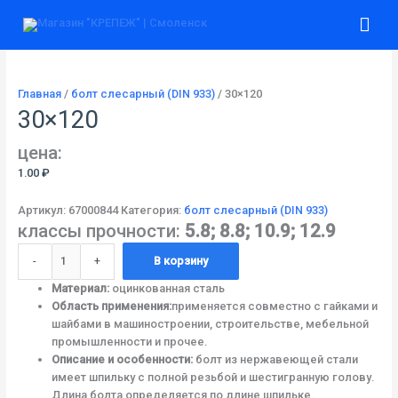
Перейти
Количество
Гла
к
товара
содержимому
30x120
ме
Главная
/
болт слесарный (DIN 933)
/ 30×120
30×120
цена:
1.00
₽
Артикул:
67000844
Категория:
болт слесарный (DIN 933)
классы прочности:
5.8; 8.8; 10.9; 12.9
-
+
В корзину
Материал:
оцинкованная сталь
Область применения:
применяется совместно с гайками и
шайбами в машиностроении, строительстве, мебельной
промышленности и прочее.
Описание и особенности:
болт из нержавеющей стали
имеет шпильку с полной резьбой и шестигранную голову.
Длина болта определяется по длине шпильке.