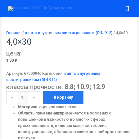
Перейти
Количество
Гла
к
товара
содержимому
4,0x30
ме
Главная
/
винт с внутренним шестигранником (DIN 912)
/ 4,0×30
4,0×30
цена:
1.00
₽
Артикул:
67000946
Категория:
винт с внутренним
шестигранником (DIN 912)
классы прочности:
8.8; 10.9; 12.9
-
+
В корзину
Материал:
оцинкованная сталь
Область применения:
применяется в условиях с
повышенной влажностью во многих сферах
промышленности, включая машиностроение,
конструирование, сборка механизмов, приборостроение
и прочее.