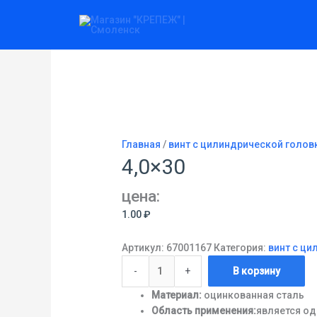
Перейти
Количество
к
товара
содержимому
4,0x30
Главная
/
винт с цилиндрической головк
4,0×30
цена:
1.00
₽
Артикул:
67001167
Категория:
винт с ци
-
+
В корзину
Материал:
оцинкованная сталь
Область применения:
является од