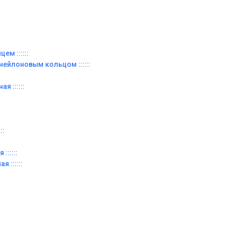
ем ::::::
 нейлоновым кольцом ::::::
я ::::::
::
::::::
я ::::::