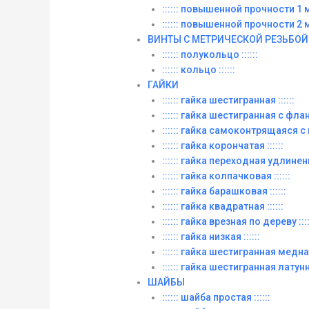
:::::: повышенной прочности 1 м. 
:::::: повышенной прочности 2 м. 
ВИНТЫ C МЕТРИЧЕСКОЙ РЕЗЬБОЙ
:::::: полукольцо ::::::
:::::: кольцо ::::::
ГАЙКИ
:::::: гайка шестигранная ::::::
:::::: гайка шестигранная с фланц
:::::: гайка самоконтрящаяся с
:::::: гайка корончатая ::::::
:::::: гайка переходная удлиненна
:::::: гайка колпачковая ::::::
:::::: гайка барашковая ::::::
:::::: гайка квадратная ::::::
:::::: гайка врезная по дереву ::::
:::::: гайка низкая ::::::
:::::: гайка шестигранная медная 
:::::: гайка шестигранная латунна
ШАЙБЫ
:::::: шайба простая ::::::