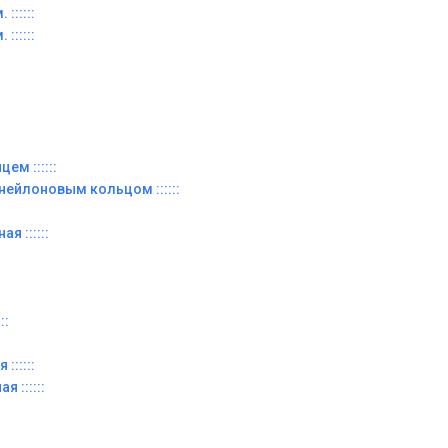
::::::
::::::
ем ::::::
 нейлоновым кольцом ::::::
я ::::::
::
::::::
я ::::::