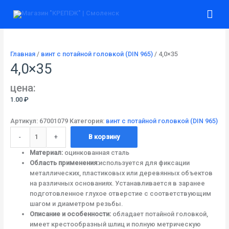
Перейти
Количество
Гла
к
товара
содержимому
4,0x35
ме
Главная
/
винт с потайной головкой (DIN 965)
/ 4,0×35
4,0×35
цена:
1.00
₽
Артикул:
67001079
Категория:
винт с потайной головкой (DIN 965)
-
+
В корзину
Материал:
оцинкованная сталь
Область применения:
используется для фиксации
металлических, пластиковых или деревянных объектов
на различных основаниях. Устанавливается в заранее
подготовленное глухое отверстие с соответствующим
шагом и диаметром резьбы.
Описание и особенности:
обладает потайной головкой,
имеет крестообразный шлиц и полную метрическую