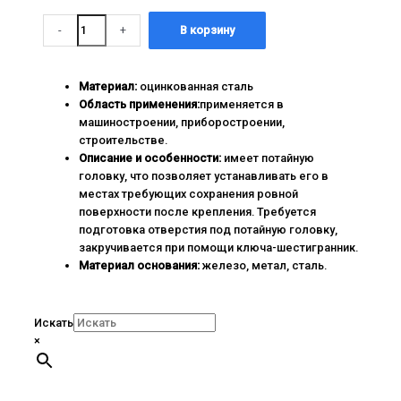
Количество
-
+
В корзину
товара
6,0x40
Материал:
оцинкованная сталь
Область применения:
применяется в
машиностроении, приборостроении,
строительстве.
Описание и особенности:
имеет потайную
головку, что позволяет устанавливать его в
местах требующих сохранения ровной
поверхности после крепления. Требуется
подготовка отверстия под потайную головку,
закручивается при помощи ключа-шестигранник.
Материал основания:
железо, метал, сталь.
Искать
×