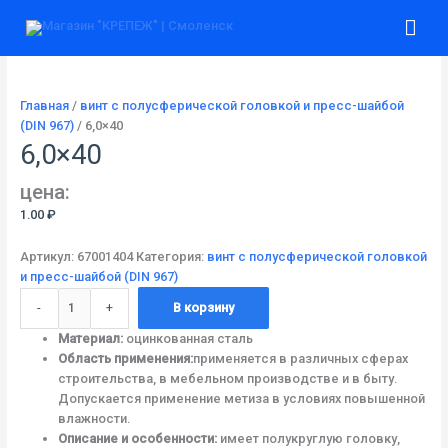
Перейти
Количество
Гла
к
товара
содержимому
6,0x40
ме
Главная
/
винт с полусферической головкой и пресс-шайбой
(DIN 967)
/ 6,0×40
6,0×40
цена:
1.00
₽
Артикул:
67001404
Категория:
винт с полусферической головкой
и пресс-шайбой (DIN 967)
-
+
В корзину
Материал:
оцинкованная сталь
Область применения:
применяется в различных сферах
строительства, в мебельном производстве и в быту.
Допускается применение метиза в условиях повышенной
влажности.
Описание и особенности:
имеет полукруглую головку,