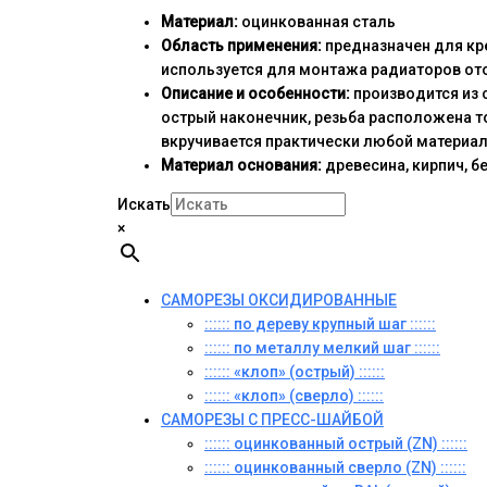
Материал:
оцинкованная сталь
Область применения:
предназначен для кре
используется для монтажа радиаторов от
Описание и особенности:
производится из 
острый наконечник, резьба расположена т
вкручивается практически любой материал
Материал основания:
древесина, кирпич, б
Искать
×
САМОРЕЗЫ ОКСИДИРОВАННЫЕ
:::::: по дереву крупный шаг ::::::
:::::: по металлу мелкий шаг ::::::
:::::: «клоп» (острый) ::::::
:::::: «клоп» (сверло) ::::::
САМОРЕЗЫ С ПРЕСС-ШАЙБОЙ
:::::: оцинкованный острый (ZN) ::::::
:::::: оцинкованный сверло (ZN) ::::::