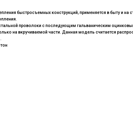
пления быстросъемных конструкций, применяется в быту и на с
опления.
стальной проволоки с последующим гальваническим оцинковыв
олько на вкручиваемой части. Данная модель считается распрос
.
етон