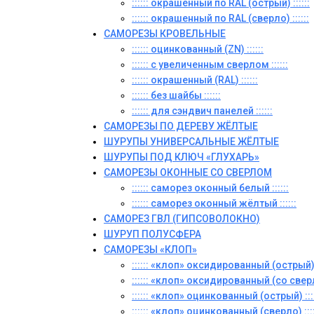
:::::: окрашенный по RAL (острый) ::::::
:::::: окрашенный по RAL (сверло) ::::::
САМОРЕЗЫ КРОВЕЛЬНЫЕ
:::::: оцинкованный (ZN) ::::::
:::::: с увеличенным сверлом ::::::
:::::: окрашенный (RAL) ::::::
:::::: без шайбы ::::::
:::::: для сэндвич панелей ::::::
САМОРЕЗЫ ПО ДЕРЕВУ ЖЁЛТЫЕ
ШУРУПЫ УНИВЕРСАЛЬНЫЕ ЖЁЛТЫЕ
ШУРУПЫ ПОД КЛЮЧ «ГЛУХАРЬ»
САМОРЕЗЫ ОКОННЫЕ СО СВЕРЛОМ
:::::: саморез оконный белый ::::::
:::::: саморез оконный жёлтый ::::::
САМОРЕЗ ГВЛ (ГИПСОВОЛОКНО)
ШУРУП ПОЛУСФЕРА
САМОРЕЗЫ «КЛОП»
:::::: «клоп» оксидированный (острый) :
:::::: «клоп» оксидированный (со сверло
:::::: «клоп» оцинкованный (острый) ::::
:::::: «клоп» оцинкованный (сверло) ::::