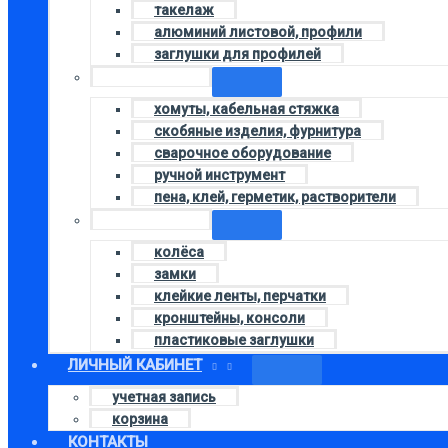
такелаж
алюминий листовой, профили
заглушки для профилей
Колонка 4
хомуты, кабельная стяжка
скобяные изделия, фурнитура
сварочное оборудование
ручной инструмент
пена, клей, герметик, растворители
Колонка 2
колёса
замки
клейкие ленты, перчатки
кронштейны, консоли
пластиковые заглушки
ЛИЧНЫЙ КАБИНЕТ
учетная запись
корзина
КОНТАКТЫ