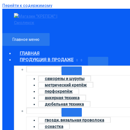
Перейти к содержимому
Главное меню
ГЛАВНАЯ
ПРОДУКЦИЯ В ПРОДАЖЕ
Колонка 1
саморезы и шурупы
метрический крепёж
перфокрепёж
анкерная техника
дюбельная техника
Колонка 3
гвозди, вязальная проволока
оснастка