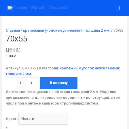
Перейти
Количество
Гла
к
товара
содержимому
70х55
ме
Главная
/
крепежный уголок неусиленный: толщина 2 мм.
/ 70х55
70х55
цена:
1.00
₽
Артикул:
67001791
Категория:
крепежный уголок неусиленный:
толщина 2 мм.
-
+
В корзину
Изготовлен из оцинкованной стали толщиной 2 мм. Изделие
предназначено для крепления деревянных конструкций, в том
числе при монтаже каркасов стропильных систем.
Искать
×