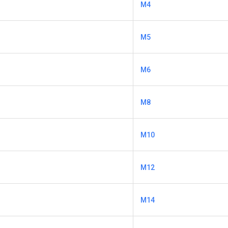
М4
М5
М6
М8
М10
М12
М14