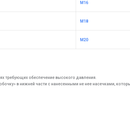
М16
М18
М20
ях требующих обеспечение высокого давления.
бочку» в нижней части с нанесенными не нее насечками, которы