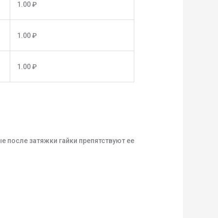
1.00
₽
1.00
₽
1.00
₽
е после затяжки гайки препятствуют ее