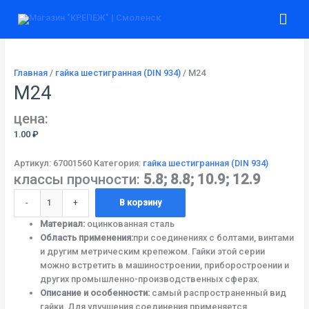
Перейти
Количество
Гла
к
товара
содержимому
М24
ме
Главная
/
гайка шестигранная (DIN 934)
/ М24
М24
цена:
1.00
₽
Артикул:
67001560
Категория:
гайка шестигранная (DIN 934)
классы прочности:
5.8; 8.8; 10.9; 12.9
-
+
В корзину
Материал:
оцинкованная сталь
Область применения:
при соединениях с болтами, винтами
и другим метрическим крепежом. Гайки этой серии
можно встретить в машиностроении, приборостроении и
других промышленно-производственных сферах.
Описание и особенности:
самый распространенный вид
гайки. Для улучшения соединения применяется