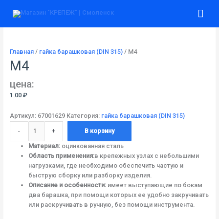
Перейти
Количество
Гла
к
товара
содержимому
М4
ме
Главная
/
гайка барашковая (DIN 315)
/ М4
М4
цена:
1.00
₽
Артикул:
67001629
Категория:
гайка барашковая (DIN 315)
-
+
В корзину
Материал:
оцинкованная сталь
Область применения:
в крепежных узлах с небольшими
нагрузками, где необходимо обеспечить частую и
быструю сборку или разборку изделия.
Описание и особенности:
имеет выступающие по бокам
два барашка, при помощи которых ее удобно закручивать
или раскручивать в ручную, без помощи инструмента.