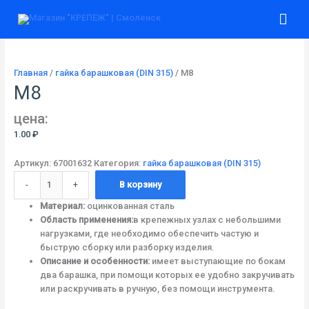
Перейти
Количество
Гла
к
товара
содержимому
М8
ме
Главная
/
гайка барашковая (DIN 315)
/ М8
М8
цена:
1.00
₽
Артикул:
67001632
Категория:
гайка барашковая (DIN 315)
-
+
В корзину
Материал:
оцинкованная сталь
Область применения:
в крепежных узлах с небольшими
нагрузками, где необходимо обеспечить частую и
быструю сборку или разборку изделия.
Описание и особенности:
имеет выступающие по бокам
два барашка, при помощи которых ее удобно закручивать
или раскручивать в ручную, без помощи инструмента.