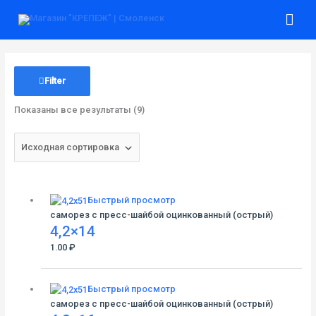
Перейти
Гла
к
содержимому
ме
Filter
Показаны все результаты (9)
Быстрый просмотр
саморез с пресс-шайбой оцинкованный (острый)
4,2×14
1.00
₽
Быстрый просмотр
саморез с пресс-шайбой оцинкованный (острый)