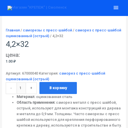
Перейти
Количество
Глав
к
товара
содержимому
4,2x32
мен
Главная
/
cаморезы с пресс-шайбой
/
саморез с пресс-шайбой
оцинкованный (острый)
/ 4,2×32
4,2×32
цена:
1.00
₽
Артикул:
67000040
Категория:
саморез с пресс-шайбой
оцинкованный (острый)
-
+
В корзину
Материал:
оцинкованная сталь
Область применения:
саморез металл с пресс шайбой,
острый, используют для монтажа конструкций из дерева
и металла до 0,9 мм. Толщины. Часто саморезы с пресс
шайбой используются для крепления перфорированного
крепежа к дереву, используются в строительстве и быту.