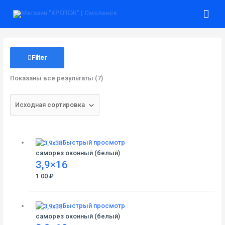
Перейти
Гла
к
содержимому
ме
Filter
Показаны все результаты (7)
Быстрый просмотр
саморез оконный (белый)
3,9×16
1.00
₽
Быстрый просмотр
саморез оконный (белый)