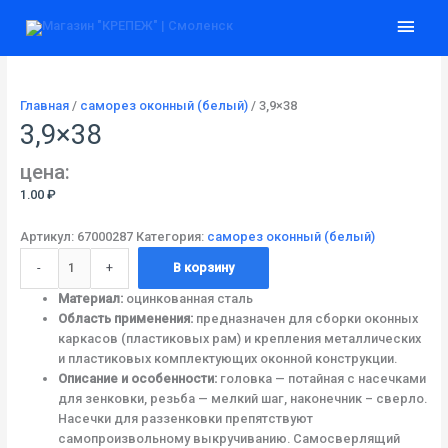
Перейти
Количество
Глав
к
товара
содержимому
3,9x38
мен
Главная
/
саморез оконный (белый)
/ 3,9×38
3,9×38
цена:
1.00
₽
Артикул:
67000287
Категория:
саморез оконный (белый)
-
+
В корзину
Материал:
оцинкованная сталь
Область применения:
предназначен для сборки оконных
каркасов (пластиковых рам) и крепления металлических
и пластиковых комплектующих оконной конструкции.
Описание и особенности:
головка — потайная с насечками
для зенковки, резьба — мелкий шаг, наконечник – сверло.
Насечки для раззенковки препятствуют
самопроизвольному выкручиванию. Самосверлящий