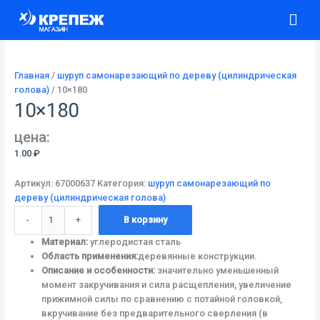
Перейти
Количество
Гла
к
товара
содержимому
10x180
ме
Главная
/
шуруп самонарезающий по дереву (цилиндрическая
голова)
/ 10×180
10×180
цена:
1.00
₽
Артикул:
67000637
Категория:
шуруп самонарезающий по
дереву (цилиндрическая голова)
-
+
В корзину
Материал:
углеродистая сталь
Область применения:
деревянные конструкции.
Описание и особенности:
значительно уменьшенный
момент закручивания и сила расщепления, увеличение
прижимной силы по сравнению с потайной головкой,
вкручивание без предварительного сверления (в