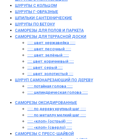
ШУРУПЫ С КОЛЬЦОМ
ШУРУПЫ Г-ОБРАЗНЫЕ
ШПИЛЬКИ САНТЕХНИЧЕСКИЕ
ШУРУПЫ ПО БЕТОНУ
САМОРЕЗЫ ДЛЯ ПОЛОВ И ПАРКЕТА
САМОРЕЗЫ ДЛЯ ТЕРРАСНОЙ ДОСКИ
:::::: цвет: нержавейка ::::::
:::::: цвет: песочный ::::::
:::::: цвет: зелёный ::::::
::::: цвет: коричневый :::::
::::: цвет: серый :::::
::::: цвет: золотистый :::::
ШУРУП САМОНАРЕЗАЮЩИЙ ПО ДЕРЕВУ
:::::: потайная голова ::::::
:::::: цилиндрическая голова ::::::
САМОРЕЗЫ ОКСИДИРОВАННЫЕ
:::::: по дереву крупный шаг ::::::
:::::: по металлу мелкий шаг ::::::
:::::: «клоп» (острый) ::::::
:::::: «клоп» (сверло) ::::::
САМОРЕЗЫ С ПРЕСС-ШАЙБОЙ