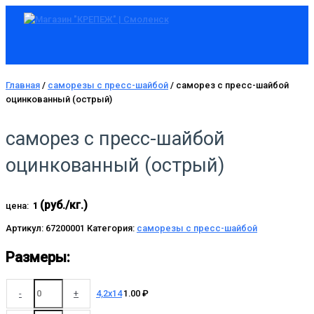
Главное
Перейти
Количество
Количество
Количество
Количество
Количество
Количество
Количество
Количество
меню
к
товара
товара
товара
товара
товара
товара
товара
товара
содержимому
4,2x14
4,2x16
4,2x19
4,2x25
4,2x32
4,2x41
4,2x51
4,2x76
Главная
/
cаморезы с пресс-шайбой
/ саморез с пресс-шайбой
оцинкованный (острый)
саморез с пресс-шайбой
оцинкованный (острый)
(руб./кг.)
цена:
1
Артикул:
67200001
Категория:
cаморезы с пресс-шайбой
Размеры:
-
+
4,2x14
1.00
₽