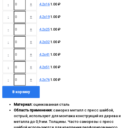
-
+
4,2x16
1.00
₽
-
+
4,2x19
1.00
₽
-
+
4,2x25
1.00
₽
-
+
4,2x32
1.00
₽
-
+
4,2x41
1.00
₽
-
+
4,2x51
1.00
₽
-
+
4,2x76
1.00
₽
В корзину
Материал:
оцинкованная сталь
Область применения:
саморез металл с пресс шайбой,
острый, используют для монтажа конструкций из дерева и
металла до 0,9 мм. Толщины. Часто саморезы с пресс
шайбой используются для крепления перфорированного