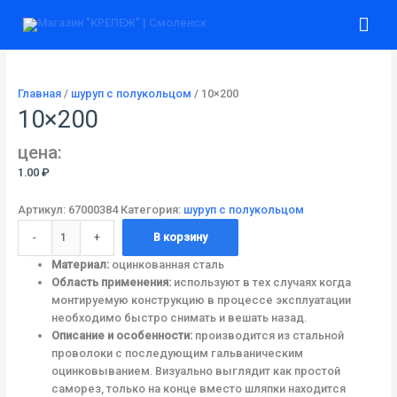
Перейти
Количество
Гла
к
товара
содержимому
10x200
ме
Главная
/
шуруп с полукольцом
/ 10×200
10×200
цена:
1.00
₽
Артикул:
67000384
Категория:
шуруп с полукольцом
-
+
В корзину
Материал:
оцинкованная сталь
Область применения:
используют в тех случаях когда
монтируемую конструкцию в процессе эксплуатации
необходимо быстро снимать и вешать назад.
Описание и особенности:
производится из стальной
проволоки с последующим гальваническим
оцинковыванием. Визуально выглядит как простой
саморез, только на конце вместо шляпки находится