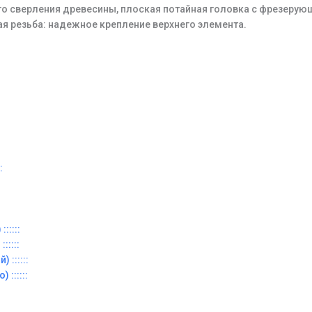
го сверления древесины, плоская потайная головка с фрезерую
ая резьба: надежное крепление верхнего элемента.
:
:::::
:::::
 ::::::
 ::::::