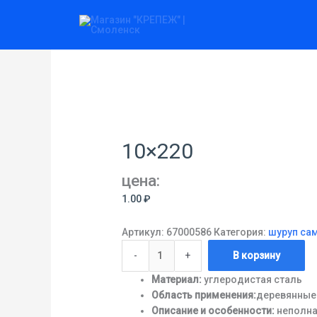
Перейти
Количество
к
товара
содержимому
10x220
10×220
цена:
1.00
₽
Артикул:
67000586
Категория:
шуруп са
-
+
В корзину
Материал:
углеродистая сталь
Область применения:
деревянные
Описание и особенности:
неполна