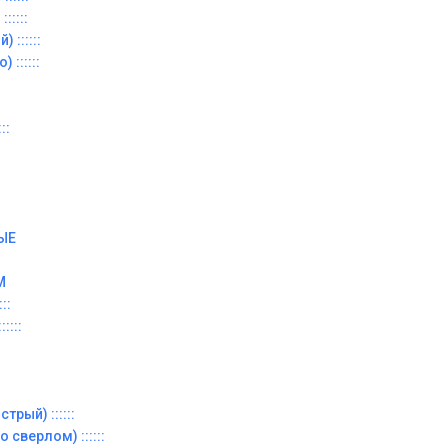
:::::
 ::::::
 ::::::
::
ЫЕ
М
::
::::
трый) ::::::
 сверлом) ::::::