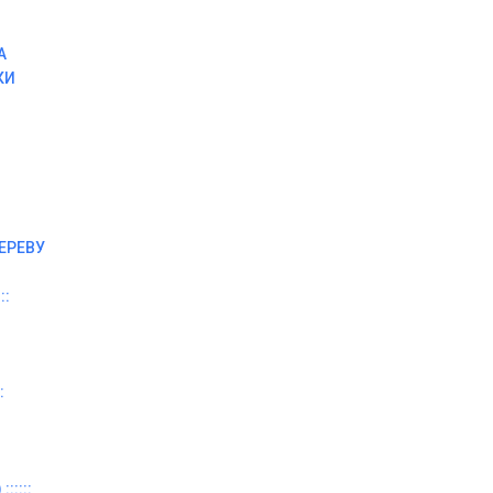
А
КИ
ЕРЕВУ
::
:
:::::