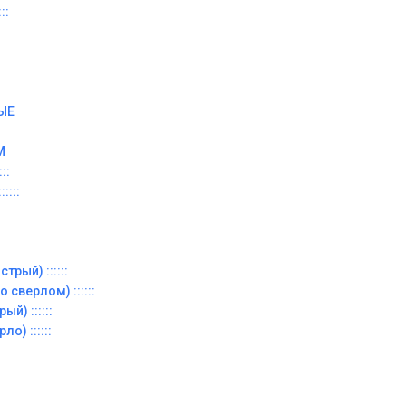
::
ЫЕ
М
::
::::
трый) ::::::
 сверлом) ::::::
й) ::::::
о) ::::::