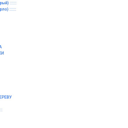
й) ::::::
о) ::::::
А
КИ
ЕРЕВУ
::