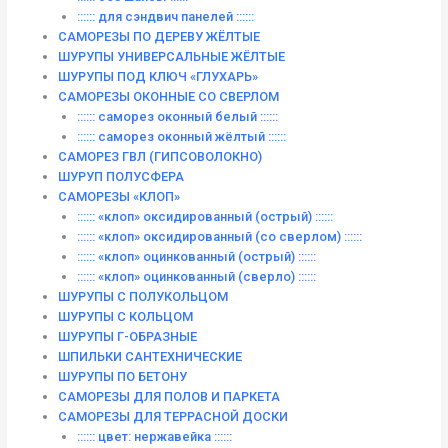
:::::: для сэндвич панелей ::::::
САМОРЕЗЫ ПО ДЕРЕВУ ЖЁЛТЫЕ
ШУРУПЫ УНИВЕРСАЛЬНЫЕ ЖЁЛТЫЕ
ШУРУПЫ ПОД КЛЮЧ «ГЛУХАРЬ»
САМОРЕЗЫ ОКОННЫЕ СО СВЕРЛОМ
:::::: саморез оконный белый ::::::
:::::: саморез оконный жёлтый ::::::
САМОРЕЗ ГВЛ (ГИПСОВОЛОКНО)
ШУРУП ПОЛУСФЕРА
САМОРЕЗЫ «КЛОП»
:::::: «клоп» оксидированный (острый) ::::::
:::::: «клоп» оксидированный (со сверлом) ::::::
:::::: «клоп» оцинкованный (острый) ::::::
:::::: «клоп» оцинкованный (сверло) ::::::
ШУРУПЫ С ПОЛУКОЛЬЦОМ
ШУРУПЫ С КОЛЬЦОМ
ШУРУПЫ Г-ОБРАЗНЫЕ
ШПИЛЬКИ САНТЕХНИЧЕСКИЕ
ШУРУПЫ ПО БЕТОНУ
САМОРЕЗЫ ДЛЯ ПОЛОВ И ПАРКЕТА
САМОРЕЗЫ ДЛЯ ТЕРРАСНОЙ ДОСКИ
:::::: цвет: нержавейка ::::::