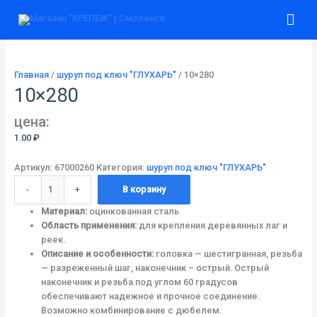
Перейти
Количество
Гла
к
товара
содержимому
10x280
ме
Главная
/
шуруп под ключ "ГЛУХАРЬ"
/ 10×280
10×280
цена:
1.00
₽
Артикул:
67000260
Категория:
шуруп под ключ "ГЛУХАРЬ"
-
+
В корзину
Материал:
оцинкованная сталь
Область применения:
для крепления деревянных лаг и
реек.
Описание и особенности:
головка — шестигранная, резьба
— разреженный шаг, наконечник – острый. Острый
наконечник и резьба под углом 60 градусов
обеспечивают надежное и прочное соединение.
Возможно комбинирование с дюбелем.