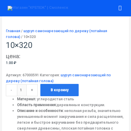
Перейти
Количество
Гла
к
товара
содержимому
10x320
ме
Главная
/
шуруп самонарезающий по дереву (потайная
голова)
/ 10×320
10×320
цена:
1.00
₽
Артикул:
67000591
Категория:
шуруп самонарезающий по
дереву (потайная голова)
-
+
В корзину
Материал:
углеродистая сталь
Область применения:
деревянные конструкции.
Описание и особенности:
неполная резьба, значительно
уменьшенный момент закручивания и сила расщепления,
легкое и быстрое вкручивание без предварительного
сверления древесины, плоская потайная головка с