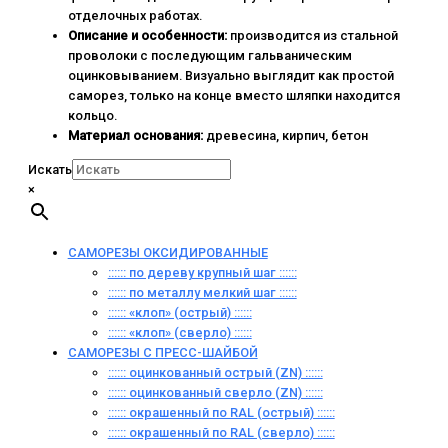
отделочных работах.
Описание и особенности:
производится из стальной
проволоки с последующим гальваническим
оцинковыванием. Визуально выглядит как простой
саморез, только на конце вместо шляпки находится
кольцо.
Материал основания:
древесина, кирпич, бетон
Искать
×
САМОРЕЗЫ ОКСИДИРОВАННЫЕ
:::::: по дереву крупный шаг ::::::
:::::: по металлу мелкий шаг ::::::
:::::: «клоп» (острый) ::::::
:::::: «клоп» (сверло) ::::::
САМОРЕЗЫ С ПРЕСС-ШАЙБОЙ
:::::: оцинкованный острый (ZN) ::::::
:::::: оцинкованный сверло (ZN) ::::::
:::::: окрашенный по RAL (острый) ::::::
:::::: окрашенный по RAL (сверло) ::::::