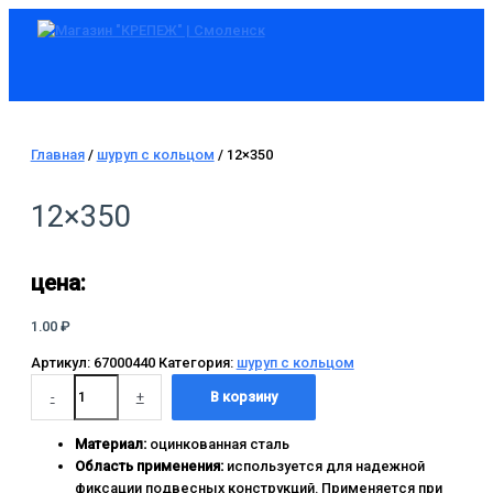
Главное
Перейти
Количество
меню
к
товара
содержимому
12x350
Главная
/
шуруп с кольцом
/ 12×350
12×350
цена:
1.00
₽
Артикул:
67000440
Категория:
шуруп с кольцом
-
+
В корзину
Материал:
оцинкованная сталь
Область применения:
используется для надежной
фиксации подвесных конструкций. Применяется при