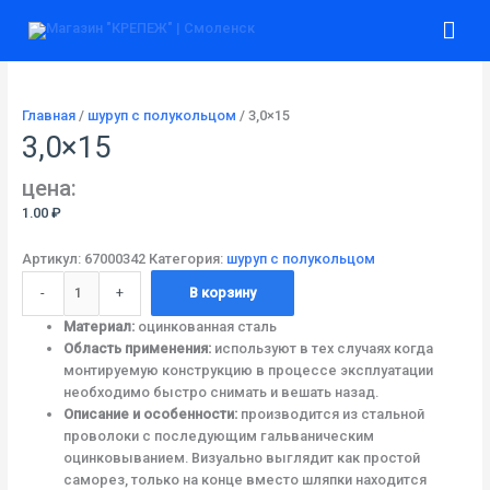
Перейти
Количество
Гла
к
товара
содержимому
3,0x15
ме
Главная
/
шуруп с полукольцом
/ 3,0×15
3,0×15
цена:
1.00
₽
Артикул:
67000342
Категория:
шуруп с полукольцом
-
+
В корзину
Материал:
оцинкованная сталь
Область применения:
используют в тех случаях когда
монтируемую конструкцию в процессе эксплуатации
необходимо быстро снимать и вешать назад.
Описание и особенности:
производится из стальной
проволоки с последующим гальваническим
оцинковыванием. Визуально выглядит как простой
саморез, только на конце вместо шляпки находится