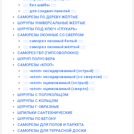
:::::: без шайбы ::::::
:::::: для сэндвич панелей ::::::
САМОРЕЗЫ ПО ДЕРЕВУ ЖЁЛТЫЕ
ШУРУПЫ УНИВЕРСАЛЬНЫЕ ЖЁЛТЫЕ
ШУРУПЫ ПОД КЛЮЧ «ГЛУХАРЬ»
САМОРЕЗЫ ОКОННЫЕ СО СВЕРЛОМ
:::::: саморез оконный белый ::::::
:::::: саморез оконный жёлтый ::::::
САМОРЕЗ ГВЛ (ГИПСОВОЛОКНО)
ШУРУП ПОЛУСФЕРА
САМОРЕЗЫ «КЛОП»
:::::: «клоп» оксидированный (острый) ::::::
:::::: «клоп» оксидированный (со сверлом) ::::::
:::::: «клоп» оцинкованный (острый) ::::::
:::::: «клоп» оцинкованный (сверло) ::::::
ШУРУПЫ С ПОЛУКОЛЬЦОМ
ШУРУПЫ С КОЛЬЦОМ
ШУРУПЫ Г-ОБРАЗНЫЕ
ШПИЛЬКИ САНТЕХНИЧЕСКИЕ
ШУРУПЫ ПО БЕТОНУ
САМОРЕЗЫ ДЛЯ ПОЛОВ И ПАРКЕТА
САМОРЕЗЫ ДЛЯ ТЕРРАСНОЙ ДОСКИ