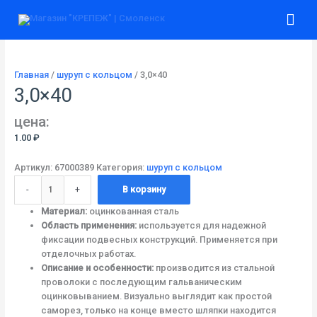
Перейти
Количество
Гла
к
товара
содержимому
3,0x40
ме
Главная
/
шуруп с кольцом
/ 3,0×40
3,0×40
цена:
1.00
₽
Артикул:
67000389
Категория:
шуруп с кольцом
-
+
В корзину
Материал:
оцинкованная сталь
Область применения:
используется для надежной
фиксации подвесных конструкций. Применяется при
отделочных работах.
Описание и особенности:
производится из стальной
проволоки с последующим гальваническим
оцинковыванием. Визуально выглядит как простой
саморез, только на конце вместо шляпки находится