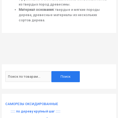
из твердых пород древесины.
Материал основания:
твердые и мягкие породы
дерева, древесные материалы из нескольких
сортов дерева.
И
с
Поиск
к
а
т
ь
САМОРЕЗЫ ОКСИДИРОВАННЫЕ
:
:::::: по дереву крупный шаг ::::::