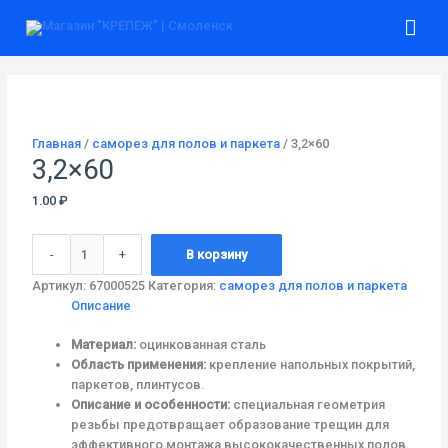
Перейти
Гла
к
содержимому
ме
Количество
товара
3,2x60
Главная
/
саморез для полов и паркета
/ 3,2×60
3,2×60
1.00
₽
-
+
В корзину
Артикул:
67000525
Категория:
саморез для полов и паркета
Описание
Материал:
оцинкованная сталь
Область применения:
крепление напольных покрытий,
паркетов, плинтусов.
Описание и особенности:
специальная геометрия
резьбы предотвращает образование трещин для
эффективного монтажа высококачественных полов