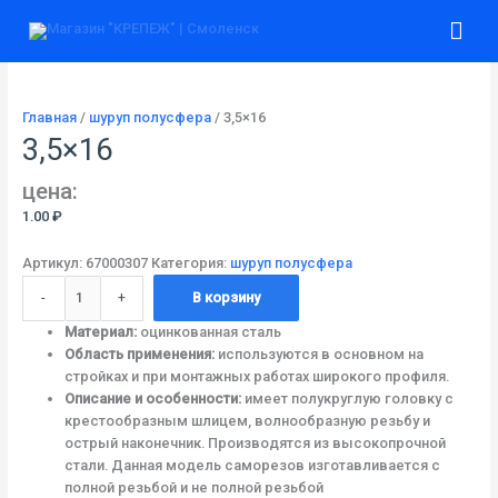
Перейти
Количество
Гла
к
товара
содержимому
3,5x16
ме
Главная
/
шуруп полусфера
/ 3,5×16
3,5×16
цена:
1.00
₽
Артикул:
67000307
Категория:
шуруп полусфера
-
+
В корзину
Материал:
оцинкованная сталь
Область применения:
используются в основном на
стройках и при монтажных работах широкого профиля.
Описание и особенности:
имеет полукруглую головку с
крестообразным шлицем, волнообразную резьбу и
острый наконечник. Производятся из высокопрочной
стали. Данная модель саморезов изготавливается с
полной резьбой и не полной резьбой