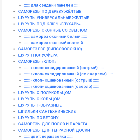
:::::: для сэндвич панелей ::::::
САМОРЕЗЫ ПО ДЕРЕВУ ЖЁЛТЫЕ
ШУРУПЫ УНИВЕРСАЛЬНЫЕ ЖЁЛТЫЕ
ШУРУПЫ ПОД КЛЮЧ «ГЛУХАРЬ»
САМОРЕЗЫ ОКОННЫЕ СО СВЕРЛОМ
:::::: саморез оконный белый ::::::
:::::: саморез оконный жёлтый ::::::
САМОРЕЗ ГВЛ (ГИПСОВОЛОКНО)
ШУРУП ПОЛУСФЕРА
САМОРЕЗЫ «КЛОП»
:::::: «клоп» оксидированный (острый) ::::::
:::::: «клоп» оксидированный (со сверлом) ::::::
:::::: «клоп» оцинкованный (острый) ::::::
:::::: «клоп» оцинкованный (сверло) ::::::
ШУРУПЫ С ПОЛУКОЛЬЦОМ
ШУРУПЫ С КОЛЬЦОМ
ШУРУПЫ Г-ОБРАЗНЫЕ
ШПИЛЬКИ САНТЕХНИЧЕСКИЕ
ШУРУПЫ ПО БЕТОНУ
САМОРЕЗЫ ДЛЯ ПОЛОВ И ПАРКЕТА
САМОРЕЗЫ ДЛЯ ТЕРРАСНОЙ ДОСКИ
:::::: цвет: нержавейка ::::::