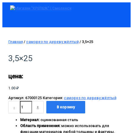
Главное
Перейти
Количество
меню
к
товара
содержимому
3,5x25
Главная
/
саморез по дереву жёлтый
/ 3,5×25
3,5×25
цена:
1.00
₽
Артикул:
67000125
Категория:
саморез по дереву жёлтый
-
+
В корзину
Материал:
оцинкованная сталь
Область применения:
можно использовать для
фиксации материалов любой толщины и фактуры.