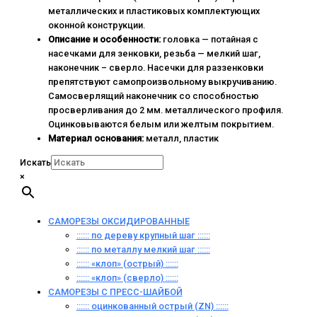
металлических и пластиковых комплектующих
оконной конструкции.
Описание и особенности:
головка — потайная с
насечками для зенковки, резьба — мелкий шаг,
наконечник – сверло. Насечки для раззенковки
препятствуют самопроизвольному выкручиванию.
Самосверлящий наконечник со способностью
просверливания до 2 мм. металлического профиля.
Оцинковываются белым или желтым покрытием.
Материал основания:
металл, пластик
Искать
×
САМОРЕЗЫ ОКСИДИРОВАННЫЕ
:::::: по дереву крупный шаг ::::::
:::::: по металлу мелкий шаг ::::::
:::::: «клоп» (острый) ::::::
:::::: «клоп» (сверло) ::::::
САМОРЕЗЫ С ПРЕСС-ШАЙБОЙ
:::::: оцинкованный острый (ZN) ::::::