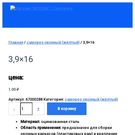
Главное
Перейти
Количество
меню
к
товара
содержимому
3,9x16
Главная
/
саморез оконный (жёлтый)
/ 3,9×16
3,9×16
цена:
1.00
₽
Артикул:
67000288
Категория:
саморез оконный (жёлтый)
-
+
В корзину
Материал:
оцинкованная сталь
Область применения:
предназначен для сборки
оконных каркасов (пластиковых рам) и крепления