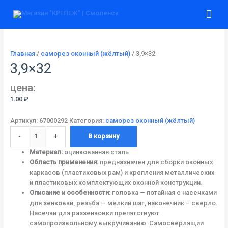
Перейти
Количество
Гла
к
товара
содержимому
3,9x32
ме
Главная
/
саморез оконный (жёлтый)
/ 3,9×32
3,9×32
цена:
1.00
₽
Артикул:
67000292
Категория:
саморез оконный (жёлтый)
-
+
В корзину
Материал:
оцинкованная сталь
Область применения:
предназначен для сборки оконных
каркасов (пластиковых рам) и крепления металлических
и пластиковых комплектующих оконной конструкции.
Описание и особенности:
головка — потайная с насечками
для зенковки, резьба — мелкий шаг, наконечник – сверло.
Насечки для раззенковки препятствуют
самопроизвольному выкручиванию. Самосверлящий