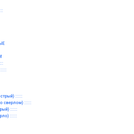
::
ЫЕ
М
::
::::
трый) ::::::
 сверлом) ::::::
й) ::::::
о) ::::::