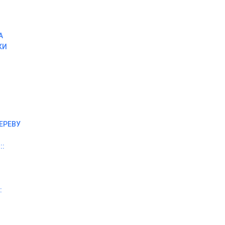
А
КИ
ЕРЕВУ
::
: