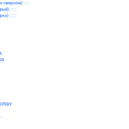
 сверлом) ::::::
й) ::::::
о) ::::::
А
КИ
ЕРЕВУ
::