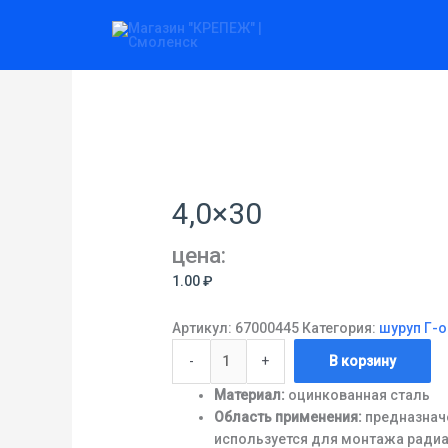
Перейти
Количество
к
товара
содержимому
4,0x30
4,0×30
цена:
1.00
₽
Артикул:
67000445
Категория:
шуруп Г-
-
+
В корзину
Материал:
оцинкованная сталь
Область применения:
предназначе
используется для монтажа радиа