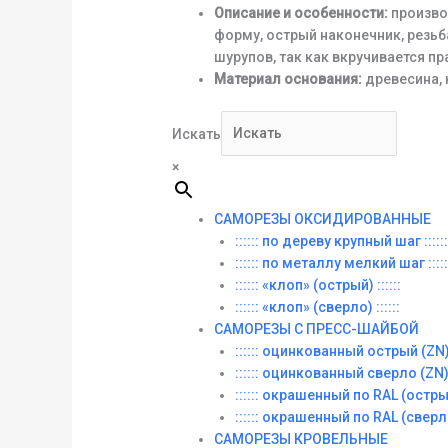
Описание и особенности:
произво
форму, острый наконечник, резь
шурупов, так как вкручивается п
Материал основания:
древесина, 
Искать
×
САМОРЕЗЫ ОКСИДИРОВАННЫЕ
:::::: по дереву крупный шаг ::::::
:::::: по металлу мелкий шаг :::::
:::::: «клоп» (острый) ::::::
:::::: «клоп» (сверло) ::::::
САМОРЕЗЫ С ПРЕСС-ШАЙБОЙ
:::::: оцинкованный острый (ZN) :
:::::: оцинкованный сверло (ZN) :
:::::: окрашенный по RAL (острый)
:::::: окрашенный по RAL (сверло)
САМОРЕЗЫ КРОВЕЛЬНЫЕ