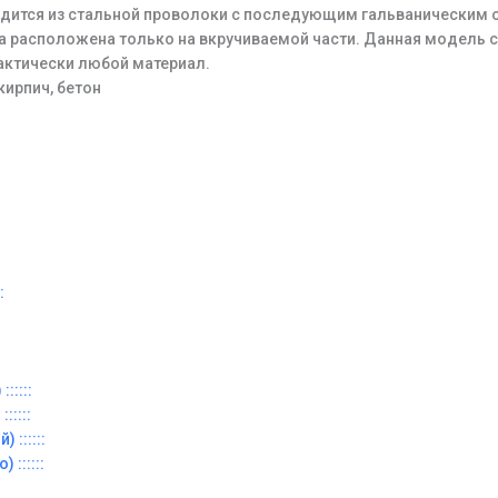
дится из стальной проволоки с последующим гальваническим 
ба расположена только на вкручиваемой части. Данная модель 
рактически любой материал.
кирпич, бетон
:
:::::
:::::
 ::::::
 ::::::