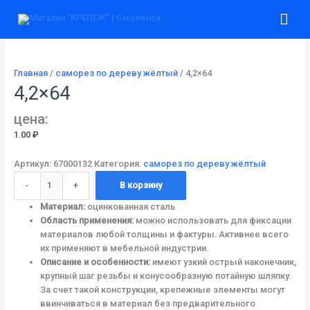
Перейти
Количество
Гла
к
товара
содержимому
4,2x64
ме
Главная
/
саморез по дереву жёлтый
/ 4,2×64
4,2×64
цена:
1.00
₽
Артикул:
67000132
Категория:
саморез по дереву жёлтый
-
+
В корзину
Материал:
оцинкованная сталь
Область применения:
можно использовать для фиксации
материалов любой толщины и фактуры. Активнее всего
их применяют в мебельной индустрии.
Описание и особенности:
имеют узкий острый наконечник,
крупный шаг резьбы и конусообразную потайную шляпку.
За счет такой конструкции, крепежные элементы могут
ввинчиваться в материал без предварительного