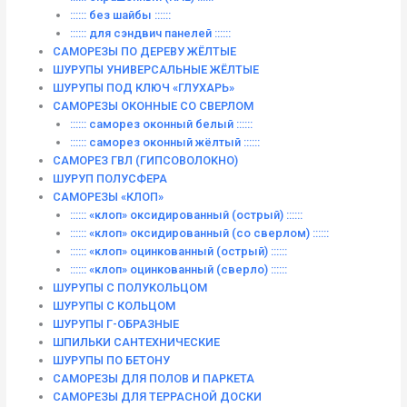
:::::: без шайбы ::::::
:::::: для сэндвич панелей ::::::
САМОРЕЗЫ ПО ДЕРЕВУ ЖЁЛТЫЕ
ШУРУПЫ УНИВЕРСАЛЬНЫЕ ЖЁЛТЫЕ
ШУРУПЫ ПОД КЛЮЧ «ГЛУХАРЬ»
САМОРЕЗЫ ОКОННЫЕ СО СВЕРЛОМ
:::::: саморез оконный белый ::::::
:::::: саморез оконный жёлтый ::::::
САМОРЕЗ ГВЛ (ГИПСОВОЛОКНО)
ШУРУП ПОЛУСФЕРА
САМОРЕЗЫ «КЛОП»
:::::: «клоп» оксидированный (острый) ::::::
:::::: «клоп» оксидированный (со сверлом) ::::::
:::::: «клоп» оцинкованный (острый) ::::::
:::::: «клоп» оцинкованный (сверло) ::::::
ШУРУПЫ С ПОЛУКОЛЬЦОМ
ШУРУПЫ С КОЛЬЦОМ
ШУРУПЫ Г-ОБРАЗНЫЕ
ШПИЛЬКИ САНТЕХНИЧЕСКИЕ
ШУРУПЫ ПО БЕТОНУ
САМОРЕЗЫ ДЛЯ ПОЛОВ И ПАРКЕТА
САМОРЕЗЫ ДЛЯ ТЕРРАСНОЙ ДОСКИ