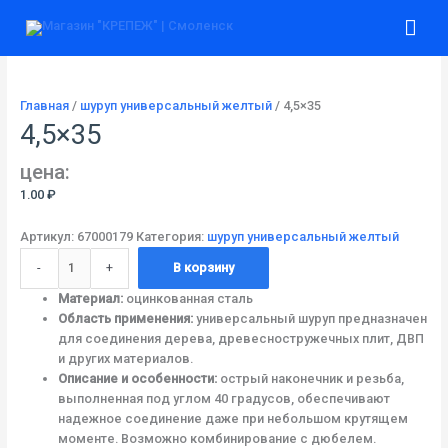
Перейти
Количество
Гла
к
товара
содержимому
4,5x35
ме
Главная
/
шуруп универсальный желтый
/ 4,5×35
4,5×35
цена:
1.00
₽
Артикул:
67000179
Категория:
шуруп универсальный желтый
-
+
В корзину
Материал:
оцинкованная сталь
Область применения:
универсальный шуруп предназначен
для соединения дерева, древесностружечных плит, ДВП
и других материалов.
Описание и особенности:
острый наконечник и резьба,
выполненная под углом 40 градусов, обеспечивают
надежное соединение даже при небольшом крутящем
моменте. Возможно комбинирование с дюбелем.