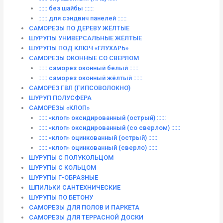
:::::: без шайбы ::::::
:::::: для сэндвич панелей ::::::
САМОРЕЗЫ ПО ДЕРЕВУ ЖЁЛТЫЕ
ШУРУПЫ УНИВЕРСАЛЬНЫЕ ЖЁЛТЫЕ
ШУРУПЫ ПОД КЛЮЧ «ГЛУХАРЬ»
САМОРЕЗЫ ОКОННЫЕ СО СВЕРЛОМ
:::::: саморез оконный белый ::::::
:::::: саморез оконный жёлтый ::::::
САМОРЕЗ ГВЛ (ГИПСОВОЛОКНО)
ШУРУП ПОЛУСФЕРА
САМОРЕЗЫ «КЛОП»
:::::: «клоп» оксидированный (острый) ::::::
:::::: «клоп» оксидированный (со сверлом) ::::::
:::::: «клоп» оцинкованный (острый) ::::::
:::::: «клоп» оцинкованный (сверло) ::::::
ШУРУПЫ С ПОЛУКОЛЬЦОМ
ШУРУПЫ С КОЛЬЦОМ
ШУРУПЫ Г-ОБРАЗНЫЕ
ШПИЛЬКИ САНТЕХНИЧЕСКИЕ
ШУРУПЫ ПО БЕТОНУ
САМОРЕЗЫ ДЛЯ ПОЛОВ И ПАРКЕТА
САМОРЕЗЫ ДЛЯ ТЕРРАСНОЙ ДОСКИ