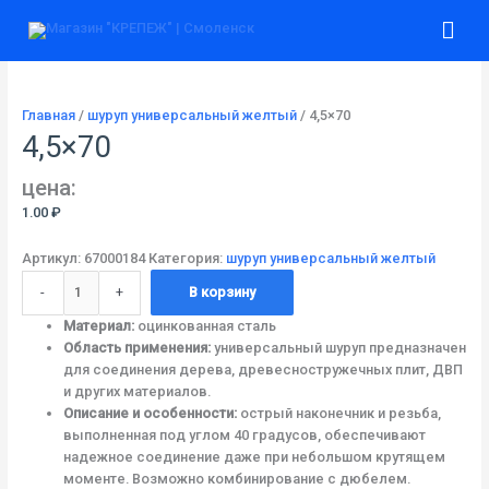
Перейти
Количество
Гла
к
товара
содержимому
4,5x70
ме
Главная
/
шуруп универсальный желтый
/ 4,5×70
4,5×70
цена:
1.00
₽
Артикул:
67000184
Категория:
шуруп универсальный желтый
-
+
В корзину
Материал:
оцинкованная сталь
Область применения:
универсальный шуруп предназначен
для соединения дерева, древесностружечных плит, ДВП
и других материалов.
Описание и особенности:
острый наконечник и резьба,
выполненная под углом 40 градусов, обеспечивают
надежное соединение даже при небольшом крутящем
моменте. Возможно комбинирование с дюбелем.