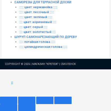
САМОРЕЗЫ ДЛЯ ТЕРРАСНОЙ ДОСКИ
:::::: цвет: нержавейка ::::::
:::::: цвет: песочный ::::::
:::::: цвет: зелёный ::::::
::::: цвет: коричневый :::::
::::: цвет: серый :::::
::::: цвет: золотистый :::::
ШУРУП САМОНАРЕЗАЮЩИЙ ПО ДЕРЕВУ
:::::: потайная голова ::::::
:::::: цилиндрическая голова ::::::
COPYRIGHT © 2026 |
МАГАЗИН "КРЕПЕЖ" | СМОЛЕНСК