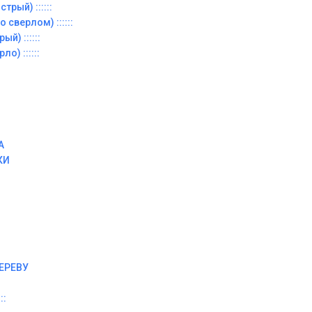
трый) ::::::
 сверлом) ::::::
й) ::::::
о) ::::::
А
КИ
ЕРЕВУ
::