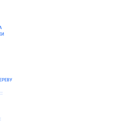
А
КИ
ЕРЕВУ
::
: