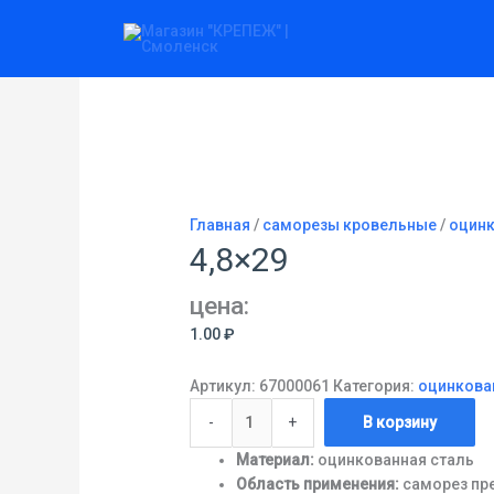
Перейти
Количество
к
товара
содержимому
4,8x29
Главная
/
саморезы кровельные
/
оцинк
4,8×29
цена:
1.00
₽
Артикул:
67000061
Категория:
оцинкова
-
+
В корзину
Материал:
оцинкованная сталь
Область применения:
саморез пр