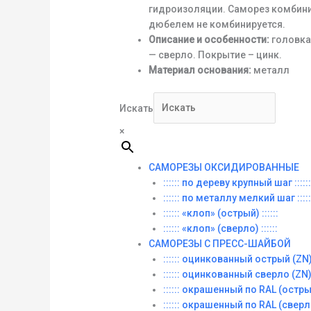
гидроизоляции. Саморез комбини
дюбелем не комбинируется.
Описание и особенности:
головка
— сверло. Покрытие – цинк.
Материал основания:
металл
Искать
×
САМОРЕЗЫ ОКСИДИРОВАННЫЕ
:::::: по дереву крупный шаг ::::::
:::::: по металлу мелкий шаг :::::
:::::: «клоп» (острый) ::::::
:::::: «клоп» (сверло) ::::::
САМОРЕЗЫ С ПРЕСС-ШАЙБОЙ
:::::: оцинкованный острый (ZN) :
:::::: оцинкованный сверло (ZN) :
:::::: окрашенный по RAL (острый)
:::::: окрашенный по RAL (сверло)