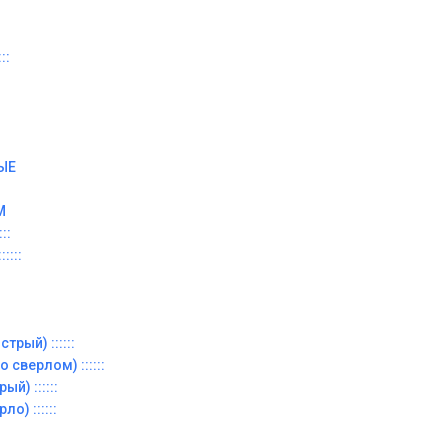
::
ЫЕ
М
::
::::
трый) ::::::
 сверлом) ::::::
й) ::::::
о) ::::::