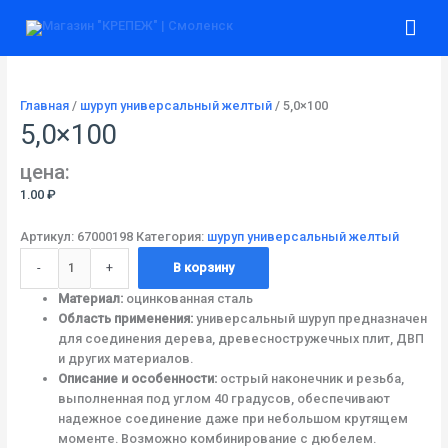
Перейти
Количество
Гла
к
товара
содержимому
5,0x100
ме
Главная
/
шуруп универсальный желтый
/ 5,0×100
5,0×100
цена:
1.00
₽
Артикул:
67000198
Категория:
шуруп универсальный желтый
-
+
В корзину
Материал:
оцинкованная сталь
Область применения:
универсальный шуруп предназначен
для соединения дерева, древесностружечных плит, ДВП
и других материалов.
Описание и особенности:
острый наконечник и резьба,
выполненная под углом 40 градусов, обеспечивают
надежное соединение даже при небольшом крутящем
моменте. Возможно комбинирование с дюбелем.