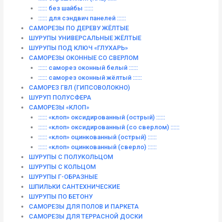
:::::: без шайбы ::::::
:::::: для сэндвич панелей ::::::
САМОРЕЗЫ ПО ДЕРЕВУ ЖЁЛТЫЕ
ШУРУПЫ УНИВЕРСАЛЬНЫЕ ЖЁЛТЫЕ
ШУРУПЫ ПОД КЛЮЧ «ГЛУХАРЬ»
САМОРЕЗЫ ОКОННЫЕ СО СВЕРЛОМ
:::::: саморез оконный белый ::::::
:::::: саморез оконный жёлтый ::::::
САМОРЕЗ ГВЛ (ГИПСОВОЛОКНО)
ШУРУП ПОЛУСФЕРА
САМОРЕЗЫ «КЛОП»
:::::: «клоп» оксидированный (острый) ::::::
:::::: «клоп» оксидированный (со сверлом) ::::::
:::::: «клоп» оцинкованный (острый) ::::::
:::::: «клоп» оцинкованный (сверло) ::::::
ШУРУПЫ С ПОЛУКОЛЬЦОМ
ШУРУПЫ С КОЛЬЦОМ
ШУРУПЫ Г-ОБРАЗНЫЕ
ШПИЛЬКИ САНТЕХНИЧЕСКИЕ
ШУРУПЫ ПО БЕТОНУ
САМОРЕЗЫ ДЛЯ ПОЛОВ И ПАРКЕТА
САМОРЕЗЫ ДЛЯ ТЕРРАСНОЙ ДОСКИ