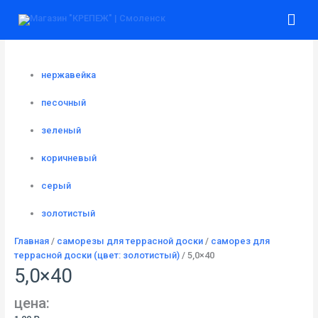
Перейти
Количество
Гла
к
товара
содержимому
5,0x40
ме
нержавейка
песочный
зеленый
коричневый
серый
золотистый
Главная
/
саморезы для террасной доски
/
саморез для
террасной доски (цвет: золотистый)
/ 5,0×40
5,0×40
цена: