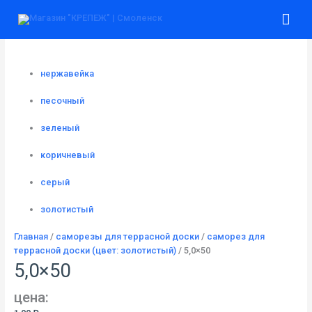
Перейти
Количество
Гла
к
товара
содержимому
5,0x50
ме
нержавейка
песочный
зеленый
коричневый
серый
золотистый
Главная
/
саморезы для террасной доски
/
саморез для
террасной доски (цвет: золотистый)
/ 5,0×50
5,0×50
цена: