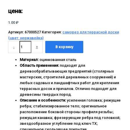
цена:
1.00
₽
Артикул:
67000527
Категория:
саморез для террасной доски
(цвет: нержавейка)
-
+
В корзину
Материал:
оцинкованная сталь
Область применения:
подходят для
деревообрабатывающих предприятий (столярных
мастерских, строителей деревянных сооружений) и
любых садовых и ландшафтных работ для крепления
террасных досок и причалов. Отлично подходят для
древесины твердых пород.
Описание и особенности:
усиленная головка; режущие
ребра; стабилизированное тело; оригинальное
расположение боковой стороны профиля резьбы;
режущая канавка; фрезерующие ребра под головкой;
звездообразное углубление под ключ TX;
специальное скользящее покрытие.