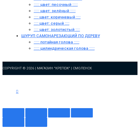
:::::: цвет: песочный ::::::
:::::: цвет: зелёный ::::::
::::: цвет: коричневый :::::
::::: цвет: серый :::::
::::: цвет: золотистый :::::
ШУРУП САМОНАРЕЗАЮЩИЙ ПО ДЕРЕВУ
:::::: потайная голова ::::::
:::::: цилиндрическая голова ::::::
COPYRIGHT © 2026 |
МАГАЗИН "КРЕПЕЖ" | СМОЛЕНСК