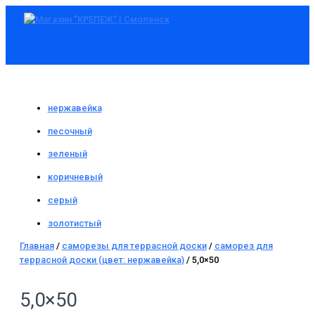
Главное
Перейти
Количество
меню
к
товара
содержимому
5,0x50
нержавейка
песочный
зеленый
коричневый
серый
золотистый
Главная
/
саморезы для террасной доски
/
саморез для
террасной доски (цвет: нержавейка)
/ 5,0×50
5,0×50