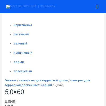
Перейти
Количество
Гла
к
товара
содержимому
5,0x60
ме
нержавейка
песочный
зеленый
коричневый
серый
золотистый
Главная
/
саморезы для террасной доски
/
саморез для
террасной доски (цвет: серый)
/ 5,0×60
5,0×60
цена: